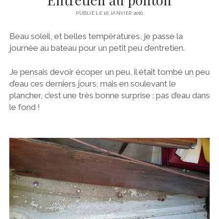
PORNICHET
MOTEUR
PUBLIÉ LE 16 JANVIER 2016
SAINT NAZAIRE
STATION DE NAV
Beau soleil, et belles températures, je passe la
LOIRE
TRAITEMENT DU SAFRAN
journée au bateau pour un petit peu d’entretien.
NANTES
VOILES
Je pensais devoir écoper un peu, il était tombé un peu
NOIRMOUTIER
TECHNIQUES
d’eau ces derniers jours, mais en soulevant le
BELEM
plancher, c’est une très bonne surprise : pas d’eau dans
le fond !
#BRIOPRIDE2017
#BRIOPRIDE2018