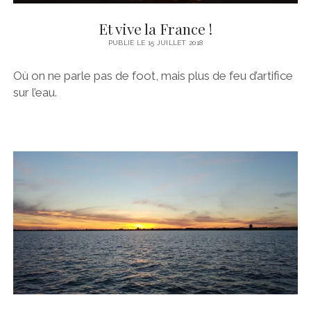
PORNICHET
MOTEUR
Et vive la France !
SAINT NAZAIRE
STATION DE NAV
PUBLIÉ LE 15 JUILLET 2018
LOIRE
TRAITEMENT DU SAFRAN
Où on ne parle pas de foot, mais plus de feu d’artifice
NANTES
VOILES
sur l’eau.
NOIRMOUTIER
TECHNIQUES
BELEM
#BRIOPRIDE2017
#BRIOPRIDE2018