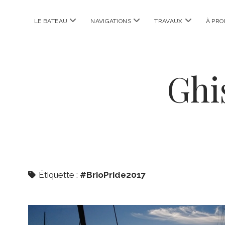
ouvrir
ouvrir
ouvrir
LE BATEAU
NAVIGATIONS
TRAVAUX
À PRO
menu
menu
menu
Ghi
Étiquette :
#BrioPride2017