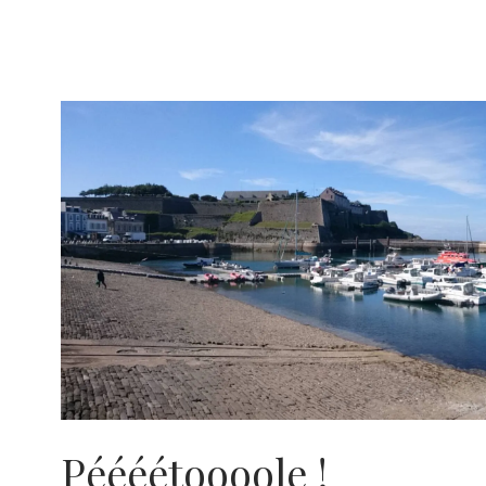
Péééétoooole !