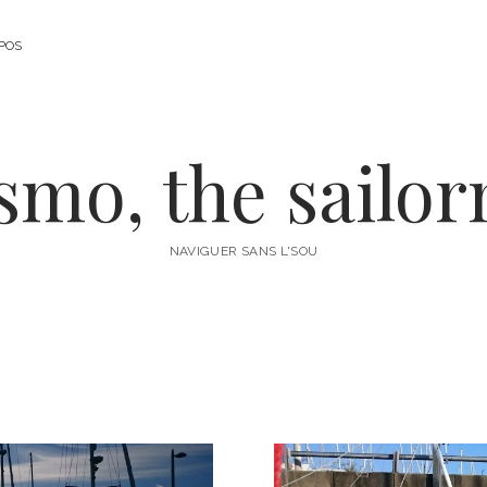
POS
smo, the sailo
NAVIGUER SANS L'SOU