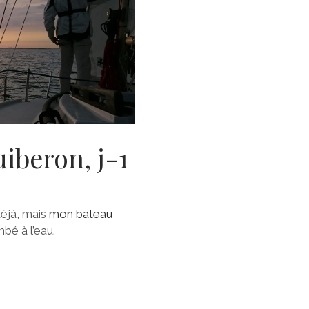
iberon, j-1
déjà, mais
mon bateau
mbé à l’eau.