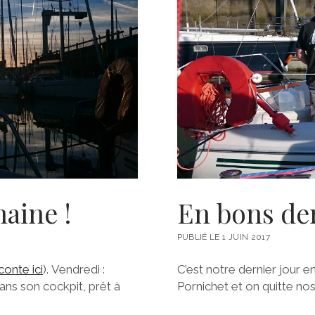
haine !
En bons de
PUBLIÉ LE 1 JUIN 2017
conte ici
). Vendredi :
C’est notre dernier jour
ns son cockpit, prêt à
Pornichet et on quitte nos