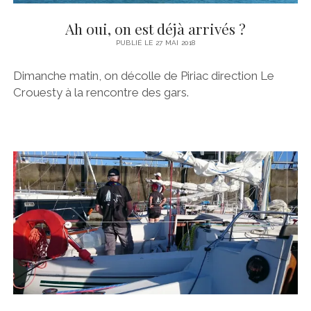
PORNICHET
MOTEUR
Ah oui, on est déjà arrivés ?
SAINT NAZAIRE
STATION DE NAV
PUBLIÉ LE 27 MAI 2018
LOIRE
TRAITEMENT DU SAFRAN
Dimanche matin, on décolle de Piriac direction Le
NANTES
VOILES
Crouesty à la rencontre des gars.
NOIRMOUTIER
TECHNIQUES
BELEM
#BRIOPRIDE2017
#BRIOPRIDE2018