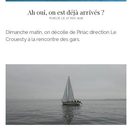
PORNICHET
MOTEUR
Ah oui, on est déjà arrivés ?
SAINT NAZAIRE
STATION DE NAV
PUBLIÉ LE 27 MAI 2018
LOIRE
TRAITEMENT DU SAFRAN
Dimanche matin, on décolle de Piriac direction Le
NANTES
VOILES
Crouesty à la rencontre des gars.
NOIRMOUTIER
TECHNIQUES
BELEM
#BRIOPRIDE2017
#BRIOPRIDE2018