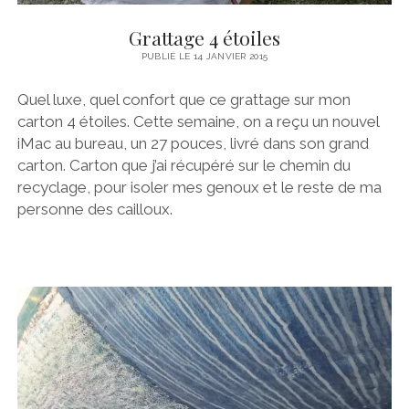
PORNICHET
MOTEUR
Grattage 4 étoiles
SAINT NAZAIRE
STATION DE NAV
PUBLIÉ LE 14 JANVIER 2015
LOIRE
TRAITEMENT DU SAFRAN
Quel luxe, quel confort que ce grattage sur mon
NANTES
VOILES
carton 4 étoiles. Cette semaine, on a reçu un nouvel
iMac au bureau, un 27 pouces, livré dans son grand
NOIRMOUTIER
TECHNIQUES
carton. Carton que j’ai récupéré sur le chemin du
BELEM
recyclage, pour isoler mes genoux et le reste de ma
personne des cailloux.
#BRIOPRIDE2017
#BRIOPRIDE2018