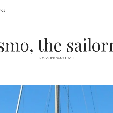
POS
smo, the sailo
NAVIGUER SANS L'SOU