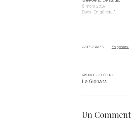
Week-end de studio
8 mars 2015
Dans "En général"
CATÉGORIES:
En général
ARTICLE PRÉCÉDENT
Le Glénans
Un Comment