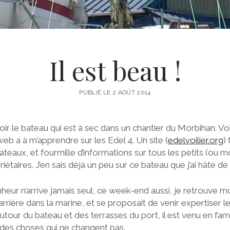
Il est beau !
PUBLIÉ LE 2 AOÛT 2014
ir le bateau qui est à sec dans un chantier du Morbihan. Vo
web a à m’apprendre sur les Edel 4. Un site (
edelvoilier.org
)
ateaux, et fourmille d’informations sur tous les petits (ou m
riétaires. J’en sais déjà un peu sur ce bateau que j’ai hâte de
eur n’arrive jamais seul, ce week-end aussi, je retrouve 
 carrière dans la marine, et se proposait de venir expertiser 
tour du bateau et des terrasses du port, il est venu en famil
 a des choses qui ne changent pas.