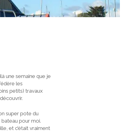
ilà une semaine que je
 fédère les
oins petits) travaux
 découvrir.
mon super pote du
le bateau pour moi.
le, et c’était vraiment