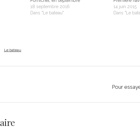
Pornichet, en septembre
Première navi
18 septembre 2016
14 juin 2015
Dans "Le bateau"
Dans "Le bat
Le bateau
Pour essay
aire