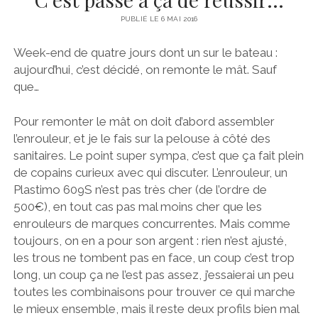
PORNICHET
MOTEUR
PUBLIÉ LE 6 MAI 2016
SAINT NAZAIRE
STATION DE NAV
Week-end de quatre jours dont un sur le bateau :
LOIRE
TRAITEMENT DU SAFRAN
aujourd’hui, c’est décidé, on remonte le mât. Sauf
que…
NANTES
VOILES
NOIRMOUTIER
TECHNIQUES
Pour remonter le mât on doit d’abord assembler
BELEM
l’enrouleur, et je le fais sur la pelouse à côté des
sanitaires. Le point super sympa, c’est que ça fait plein
#BRIOPRIDE2017
de copains curieux avec qui discuter. L’enrouleur, un
#BRIOPRIDE2018
Plastimo 609S n’est pas très cher (de l’ordre de
500€), en tout cas pas mal moins cher que les
enrouleurs de marques concurrentes. Mais comme
toujours, on en a pour son argent : rien n’est ajusté,
les trous ne tombent pas en face, un coup c’est trop
long, un coup ça ne l’est pas assez, j’essaierai un peu
toutes les combinaisons pour trouver ce qui marche
le mieux ensemble, mais il reste deux profils bien mal