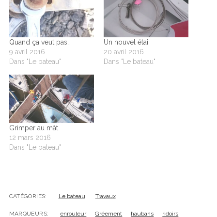
Quand ça veut pas…
Un nouvel étai
9 avril 2016
20 avril 2016
Dans "Le bateau"
Dans "Le bateau"
Grimper au mât
12 mars 2016
Dans "Le bateau"
CATÉGORIES:
Le bateau
Travaux
MARQUEURS:
enrouleur
Gréement
haubans
ridoirs