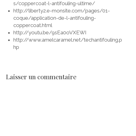
s/coppercoat-l-antifouling-ultime/
http://liberty2.e-monsite.com/pages/01-
coque/application-de-l-antifouling-
coppercoat.html
http://youtu.be/9sEa0oVXEWI
http://www.amelcaramel.net/techantifouling.p
hp
Laisser un commentaire