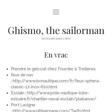
ouvrir
ouvrir
LE BATEAU
menu
menu
BARBECUE
ouvrir
NAVIGATIONS
Ghismo, the sailorman
menu
GOLFE DU MORBIHAN
ouvrir
TRAVAUX
menu
NAVIGUER SANS L'SOU
LE CROUESTY
CARÉNAGE
À PROPOS
En vrac
BELLE-ÎLE
COPPERCOAT
ÎLE DE HOUAT
DÉRIVE
Prendre le gelcoat chez Fournier à Trellieres.
ÎLE DE HOEDIC
ENROULEUR
feux de nav
ARZAL
: http://www.isonautique.com/fr/feux-sphera-
GRÉEMENT
classic-12-inox-610.html
VILAINE
HABILLAGE DESCENTE
Esclain : http://www.pole-nautique-loire-
DUMET
estuaire.fr/chantier-naval-esclain/plaisance/
MÂTAGE / DÉMÂTAGE
Port Lavigne
PIRIAC
MATELOTAGE
: http://www.plhivernage.com/Tarifs.html