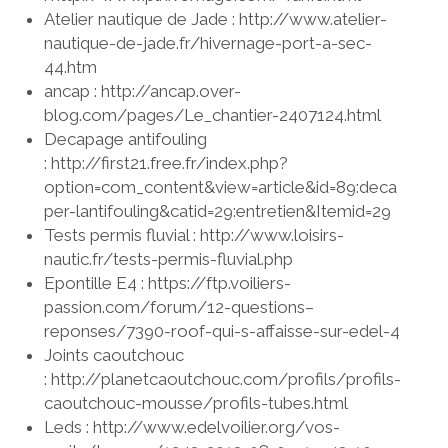
PORNICHET
Atelier nautique de Jade : http://www.atelier-
MOTEUR
nautique-de-jade.fr/hivernage-port-a-sec-
SAINT NAZAIRE
STATION DE NAV
44.htm
LOIRE
ancap : http://ancap.over-
TRAITEMENT DU SAFRAN
blog.com/pages/Le_chantier-2407124.html
NANTES
VOILES
Decapage antifouling
NOIRMOUTIER
: http://first21.free.fr/index.php?
TECHNIQUES
option=com_content&view=article&id=89:deca
BELEM
per-lantifouling&catid=29:entretien&Itemid=29
#BRIOPRIDE2017
Tests permis fluvial : http://www.loisirs-
nautic.fr/tests-permis-fluvial.php
#BRIOPRIDE2018
Epontille E4 : https://ftp.voiliers-
passion.com/forum/12-questions–
reponses/7390-roof-qui-s-affaisse-sur-edel-4
Joints caoutchouc
: http://planetcaoutchouc.com/profils/profils-
caoutchouc-mousse/profils-tubes.html
Leds : http://www.edelvoilier.org/vos-