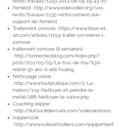
recits/travaux/1243-2013-08-09-19-43-10
Femelot : http://www.edelvoilier.org/vos-
recits/travaux/1135-renforcement-dun-
support-de-femelot
Traitement osmose : https://www.hisse-et-
oh.com/articles/1154-traiter-soi-meme-l-
osmose
traitement osmose (8 semaines)
: http://tonner.heoblog.com/index.php?
post/2011/05/05/Le-truc-de-fou-%3A-
retirer-30-ans-d-anti-fouling.
Nettoyage cuivre
: http://www.toutpratique.com/5-La-
maison/109-Nettoyer-et-peindre-le-
metal/288-Nettoyer-le-cuivre.php
Coaching skipper
: http://dufourdidier0.wix.com/voilesanstress
coppercoat
: http://www.voilesetvoiliers.com/equipement